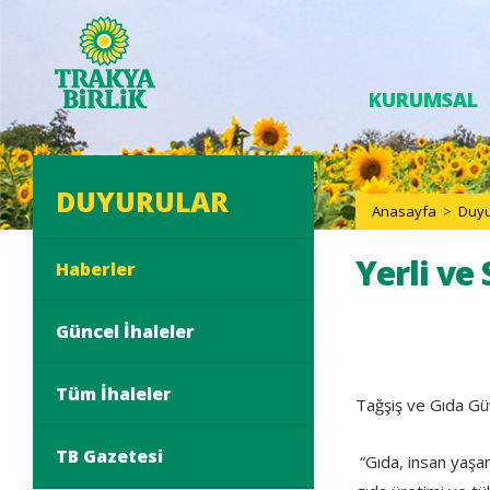
KURUMSAL
DUYURULAR
Anasayfa
>
Duyu
Yerli ve
Haberler
Güncel İhaleler
Tüm İhaleler
Tağşiş ve Gıda Güv
TB Gazetesi
“Gıda, insan yaşam