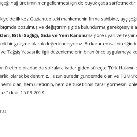
yçiçeği Yağ üretiminin engellenmesi için de büyük çaba sarfetmektir.
iye’de ilk kez Gaziantep’teki mahkemenin firma sahibine, ayçiçeği yağ
biçimde bozulmuş ve değiştirilmiş gıda bulundurma gerekçesiyle açı
leri, Bitki Sağlığı, Gıda ve Yem Kanunu
’na göre uyarı ve teşhi
li bir gelişme olarak değerlendiriyoruz. Bu karar emsal niteliğinde
e ve Tağşiş Yasası ile ilgili düzenlemelerin biran önce uygulamaya k
n üretime oradan da sofralara kadar giden süreçte Türk Halkının s
irlik olarak beklentimiz, uzun süredir gündemde olan ve TBMM’de 
nemli olan, hem üreticinin, hem de tüketicinin zarar görmesini önl
oruz.” dedi. 15.09.2018
K
ULU