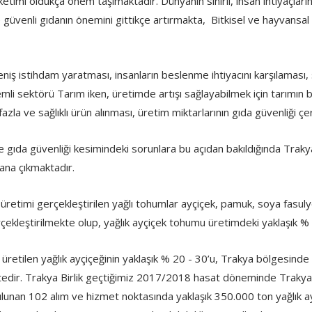
ketimi oldukça önem taşımaktadır. Dünyanın sınırlı, insan ihtiyaçla
ve güvenli gıdanın önemini gittikçe artırmakta, Bitkisel ve hayvans
eniş istihdam yaratması, insanların beslenme ihtiyacını karşılamas
Sosyal ve Kü
Faaliyetler
i sektörü Tarım iken, üretimde artışı sağlayabilmek için tarımın bi
azla ve sağlıklı ürün alınması, üretim miktarlarının gıda güvenliği çerç
 gıda güvenliği kesimindeki sorunlara bu açıdan bakıldığında Trakya 
lana çıkmaktadır.
İşletmelerimiz
ileri ve
ılar
üretimi gerçekleştirilen yağlı tohumlar ayçiçek, pamuk, soya fasulyesi
ekleştirilmekte olup, yağlık ayçiçek tohumu üretimdeki yaklaşık % 50’
üretilen yağlık ayçiçeğinin yaklaşık % 20 - 30’u, Trakya bölgesinde 
dir. Trakya Birlik geçtiğimiz 2017/2018 hasat döneminde Trakya v
unan 102 alım ve hizmet noktasında yaklaşık 350.000 ton yağlık ayç