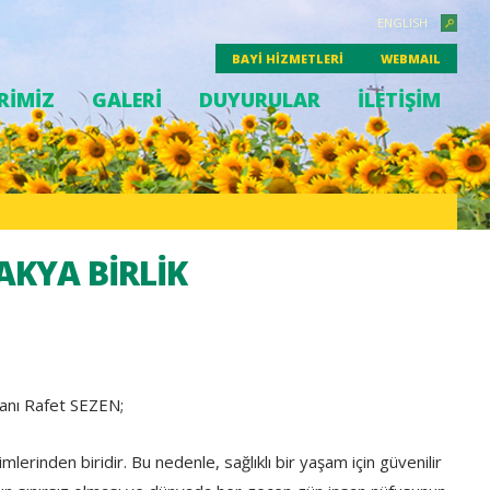
ENGLISH
BAYİ HİZMETLERİ
WEBMAIL
RİMİZ
GALERİ
DUYURULAR
İLETİŞİM
RAKYA BİRLİK
şkanı Rafet SEZEN;
rinden biridir. Bu nedenle, sağlıklı bir yaşam için güvenilir