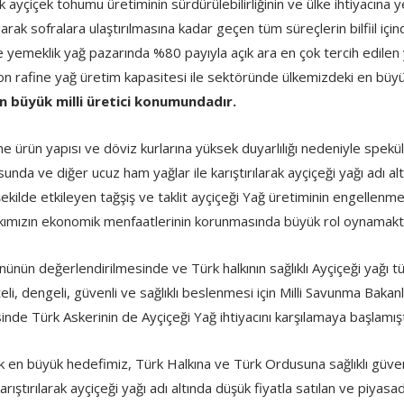
 ayçiçek tohumu üretiminin sürdürülebilirliğinin ve ülke ihtiyacın
arak sofralara ulaştırılmasına kadar geçen tüm süreçlerin bilfiil iç
e yemeklik yağ pazarında %80 payıyla açık ara en çok tercih edilen 
n rafine yağ üretim kapasitesi ile sektöründe ülkemizdeki en büyük
n büyük milli üretici konumundadır.
kame ürün yapısı ve döviz kurlarına yüksek duyarlılığı nedeniyle spek
nda ve diğer ucuz ham yağlar ile karıştırılarak ayçiçeği yağı adı a
şekilde etkileyen tağşiş ve taklit ayçiçeği Yağ üretiminin engellen
lkımızın ekonomik menfaatlerinin korunmasında büyük rol oynamak
rününün değerlendirilmesinde ve Türk halkının sağlıklı Ayçiçeği yağı
eli, dengeli, güvenli ve sağlıklı beslenmesi için Milli Savunma Bakanl
nde Türk Askerinin de Ayçiçeği Yağ ihtiyacını karşılamaya başlamışt
ak en büyük hedefimiz, Türk Halkına ve Türk Ordusuna sağlıklı güvenil
 karıştırılarak ayçiçeği yağı adı altında düşük fiyatla satılan ve piy