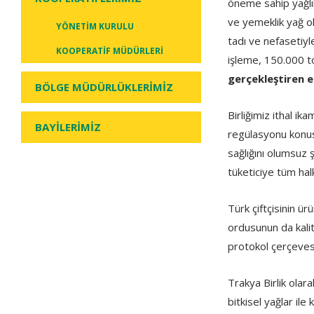
öneme sahip yağlık
ve yemeklik yağ ol
YÖNETİM KURULU
tadı ve nefasetiyl
KOOPERATİF MÜDÜRLERİ
işleme, 150.000 to
gerçekleştiren e
BÖLGE MÜDÜRLÜKLERİMİZ
Birliğimiz ithal i
BAYİLERİMİZ
regülasyonu konusu
sağlığını olumsuz 
tüketiciye tüm ha
Türk çiftçisinin ü
ordusunun da kalit
protokol çerçevesi
Trakya Birlik olar
bitkisel yağlar ile