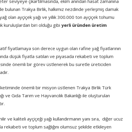
a yeter seviyeye çıkartılmasında, ekim anından hasat zamanına
inde bulunan Trakya Birlik, halkımız nezdinde yerleşmiş damak
yağ olan ayçiçek yağı ve yıllık 300.000 ton ayçiçek tohumu
 kuruluşlardan biri olduğu gibi
yerli üründen üretim
ülatif fiyatlamaya son derece uygun olan rafine yağ fiyatlarının
ltında düşük fiyatla satılan ve piyasada rekabeti ve toplum
mesinde önemli bir görev üstlenerek bu suretle üreticiden
tadır.
 tüketiminde önemli bir misyon üstlenen Trakya Birlik Türk
ığı ve Gıda Tarım ve Hayvancılık Bakanlığı ile oluşturulan
ır.
ir ve kaliteli ayçiçeği yağı kullandırmanın yanı sıra, diğer ucuz
asada rekabeti ve toplum sağlığını olumsuz şekilde etkileyen