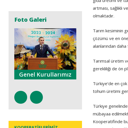
gıda üretimi ve tü
artması, sağlıklı 
olmaktadır.
Foto Galeri
Tarım kesiminin g
çözümü ve en öneml
alanlarından daha f
Tarımsal üretim ve
gerekliliği de ön p
İlan ve
ullarımız
İnceleme Gez
Reklamlarımız
Toplant
Türkiye’de en çok 
tohum üretimi gerç
Türkiye genelinde 
mübayaa edilmekte
Kooperatifinde bul
KOOPERATİFLERİMİZ