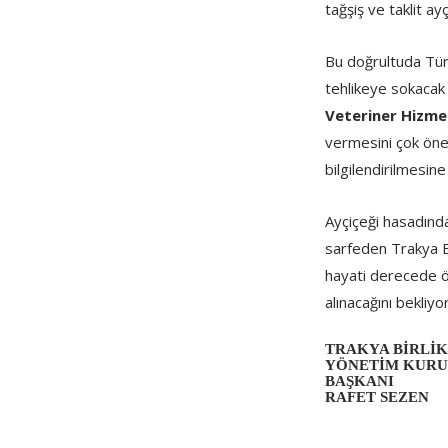
tağşiş ve taklit a
Bu doğrultuda Türk
tehlikeye sokacak 
Veteriner Hizmet
vermesini çok önem
bilgilendirilmesin
Ayçiçeği hasadında
sarfeden Trakya B
hayati derecede ö
alınacağını bekliy
TRAKYA BİRLİ
YÖNETİM KUR
BAŞKANI
RAFET SEZEN