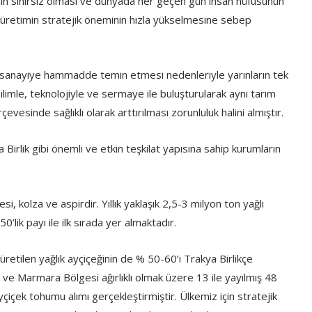
rının sınırsız olması ve dünyada her geçen gün insan nüfusunun
al üretimin stratejik öneminin hızla yükselmesine sebep
ı, sanayiye hammadde temin etmesi nedenleriyle yarınların tek
ltürel
Anılar
Kooperatifleri
imiz
Görüntüle
limle, teknolojiyle ve sermaye ile buluşturularak aynı tarım
evesinde sağlıklı olarak arttırılması zorunluluk halini almıştır.
Birlik gibi önemli ve etkin teşkilat yapısına sahip kurumların
, kolza ve aspirdir. Yıllık yaklaşık 2,5-3 milyon ton yağlı
lik payı ile ilk sırada yer almaktadır.
üretilen yağlık ayçiçeğinin de % 50-60’ı Trakya Birlikçe
e Marmara Bölgesi ağırlıklı olmak üzere 13 ile yayılmış 48
içek tohumu alımı gerçekleştirmiştir. Ülkemiz için stratejik