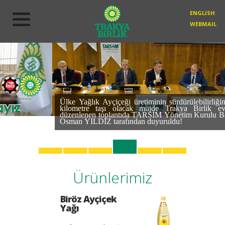
ENGLISH
WEBMAIL
Ülke Yağlık Ayçiçeği üretiminin sürdürülebilirliğinde önemli bir
kilometre taşı olacak müjde Trakya Birlik ev sahipliğinde
düzenlenen toplantıda TARSİM Yönetim Kurulu Başkanı Sn. Dr.
Osman YILDIZ tarafından duyuruldu!
Ürünlerimiz
Biröz Ayçiçek
Yağı