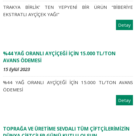
TRAKYA BİRLİK’ TEN YEPYENİ BİR ÜRÜN “BİBERİYE
EKSTRATLI AYÇİÇEK YAĞI”
Detay
%44 YAĞ ORANLI AYÇİÇEĞİ İÇİN 15.000 TL/TON
AVANS ÖDEMESİ
15 Eylül 2023
%44 YAĞ ORANLI AYÇİÇEĞİ İÇİN 15.000 TL/TON AVANS
ÖDEMESİ
Detay
TOPRAĞA VE ÜRETİME SEVDALI TÜM ÇİFTÇİLERİMİZİN
DÜNYA ÇİFTÇİLER GÜNÜ KUTLU OLSUN