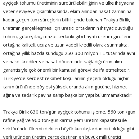
ayçiçek tohumu üretiminin sürdürülebilirliğinin ve ülke ihtiyacına
yeter seviyeye çıkartılmasında, ekim anından hasat zamanına
kadar geçen tüm süreçlerin bilfiil içinde bulunan Trakya Birlik,
üretimin gerçekleşmesi için üretici ortaklarının ihtiyaç duyduğu
tohum, gübre, ilaç, mazot tedariki gibi hayati üretim girdilerini
ortağına kaliteli, ucuz ve uzun vadeli kredili olarak sunmakta,
ortağına yıllık bazda sunduğu 250-300 milyon TL tutarında ayni
ve nakdi krediler ve hasat döneminde sağladığı ürün alım
garantisiyle çok önemli bir kamusal görevi de ifa etmektedir.
Türkiye’de serbest rekabet koşullarının geçerli olduğu hiçbir
tarım ürününde böylesi yüksek oranda alım gücüne, hizmet
ağına ve tedarik payına sahip başka bir yapı bulunmamaktadır.
Trakya Birlik 830 ton/gün ayçiçek tohumu işleme, 560 ton /gün
rafine yağ ve 960 ton/gün karma yem üretim kapasitesi ile
sektöründe ülkemizdeki en büyük kuruluşlardan biri olduğu gibi
yerli üründen üretim gerçekleştiren en büyük milli üretici