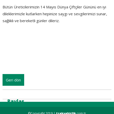
Bütün Üreticilerimizin 14 Mayıs Dünya Çiftçiler Gününü en iyi
dileklerimizle kutlarken hepinize saygı ve sevgilerimizi sunar,
sağlıklı ve bereketli günler dileriz.
Geri dön
Paylaş
©Copyright 2019 |
trakyabirlik
.com.tr