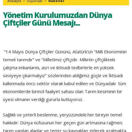
Anasayfa
>
Duyurular
>
Haberler
Yönetim Kurulumuzdan Dünya
Çiftçiler Günü Mesajı...
“14 Mayıs Dünya Çiftçiler Gününü, Atatürk’ün “Milli Ekonominin
temeli tarımdır” ve “Milletimiz çiftçidir. Milletin çiftçilikteki
çalışma imkanlarını, asri ve iktisadi tedbirlerle en yüksek
seviyeye çıkarmalıyız” sözlerinden aldığımız güçle ve İktisadi
kalkınmada öncü sektör olarak kabul edilen ve Dünyadaki tüm
ekonomilerde birincil faaliyet sahası olan Tarım kesiminin bir
üyesi olmanın verdiği gururla kutluyoruz.
Sağlıklı ve yeterli beslenme, yeryüzündeki her bireyin temel
hakkıdır. Dünya nüfusunun her geçen gün artmasına rağmen;
tarım yapılan alanlar ve temiz su kaynakları giderek azalmakta,