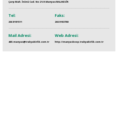
Çarşı Mah. İnönü Cad. No:21/A Manyas/BALIKESİR
Tel:
Faks:
266 8181511
266 8183768
Mail Adresi:
Web Adresi:
485-manyas@trakyabirlik.com.tr
http://manyaskoop.trakyabirlik.com.tr