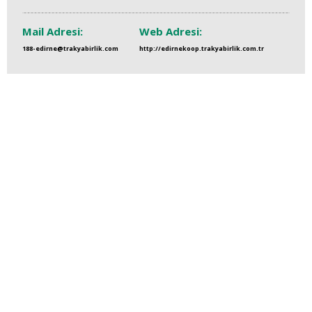
Mail Adresi:
Web Adresi:
188-edirne@trakyabirlik.com
http://edirnekoop.trakyabirlik.com.tr