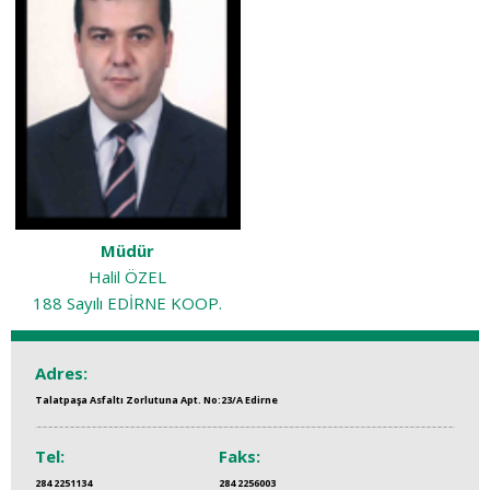
Müdür
Halil ÖZEL
188 Sayılı EDİRNE KOOP.
Adres:
Talatpaşa Asfaltı Zorlutuna Apt. No:23/A Edirne
Tel:
Faks:
284 2251134
284 2256003