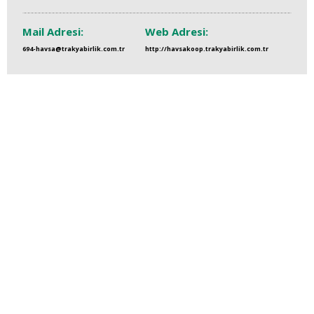
Mail Adresi:
Web Adresi:
694-havsa@trakyabirlik.com.tr
http://havsakoop.trakyabirlik.com.tr