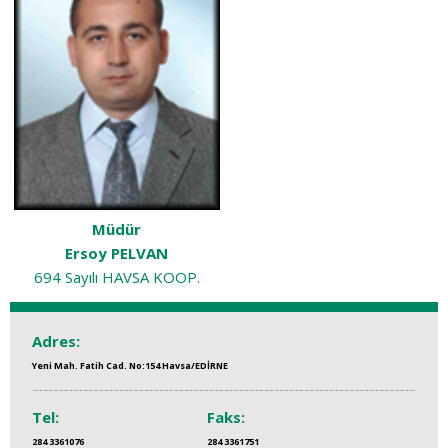
Müdür
Ersoy PELVAN
694 Sayılı HAVSA KOOP.
Adres:
Yeni Mah. Fatih Cad. No:154 Havsa/EDİRNE
Tel:
Faks:
284 3361076
284 3361751