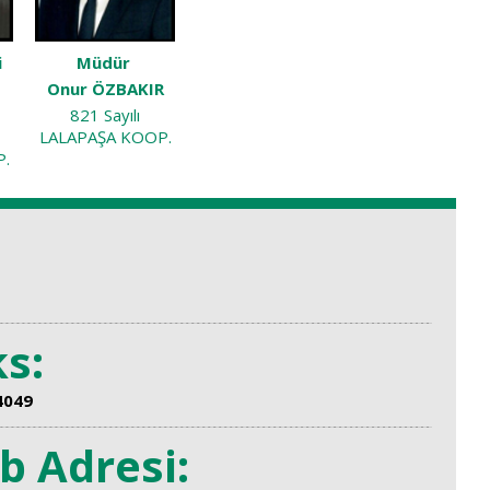
i
Müdür
Onur ÖZBAKIR
821 Sayılı
LALAPAŞA KOOP.
P.
s:
4049
el
Anılar
Kooperatiflerimizd
b Adresi:
Görüntüler