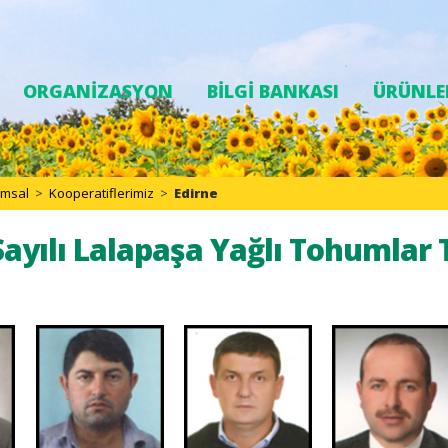
ORGANİZASYON
BİLGİ BANKASI
ÜRÜNLE
umsal
>
Kooperatiflerimiz
>
Edirne
 Sayılı Lalapaşa Yağlı Tohumlar 