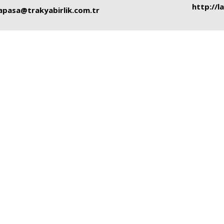
http://l
lapasa@trakyabirlik.com.tr
İşletmelerimiz
i ve