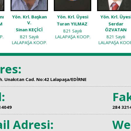
nı
Yön. Krl. Başkan
Yön. Krl. Üyesi
Yön. Krl. Üyes
V.
IM
Turan YILMAZ
Serdar
Sinan KEÇİCİ
ÖZVATAN
821 Sayılı
P.
821 Sayılı
LALAPAŞA KOOP.
821 Sayılı
LALAPAŞA KOOP.
LALAPAŞA KOO
res:
h. Unakıtan Cad. No:42 Lalapaşa/EDİRNE
:
Fak
14049
284 321
Sosyal ve Kültür
il Adresi:
We
Faaliyetlerimiz