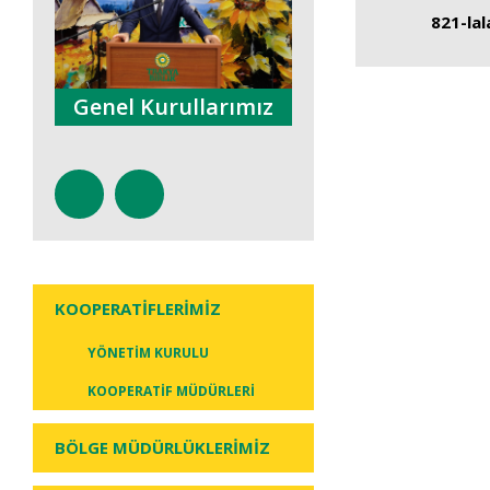
821-la
İlan ve
rımız
İnceleme Geziler
Reklamlarımız
Toplantılar
KOOPERATİFLERİMİZ
YÖNETİM KURULU
KOOPERATİF MÜDÜRLERİ
BÖLGE MÜDÜRLÜKLERİMİZ