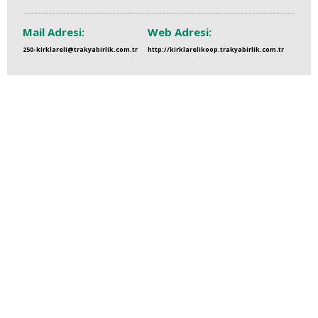
Mail Adresi:
Web Adresi:
250-kirklareli@trakyabirlik.com.tr
http://kirklarelikoop.trakyabirlik.com.tr